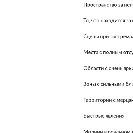
Пространство за не
То, что находится з
Сцены при экстрема
Места с полным отсу
Области с очень ярк
Зоны с сильными бл
Территории с мерц
Быстрые явления:
Молнии в реальном 