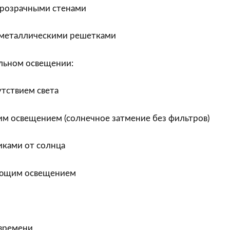
прозрачными стенами
а металлическими решетками
льном освещении:
тствием света
им освещением (солнечное затмение без фильтров)
иками от солнца
ающим освещением
времени