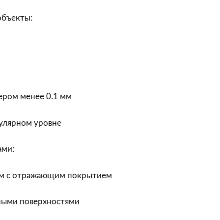
объекты:
ром менее 0.1 мм
улярном уровне
ами:
ом с отражающим покрытием
ными поверхностями