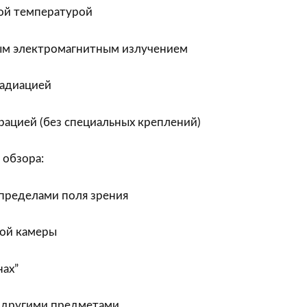
кой температурой
ым электромагнитным излучением
радиацией
рацией (без специальных креплений)
 обзора:
а пределами поля зрения
ой камеры
нах”
 другими предметами