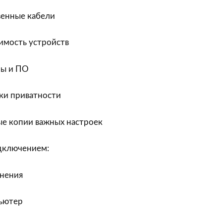
венные кабели
имость устройств
ры и ПО
ки приватности
ые копии важных настроек
дключением:
инения
ьютер