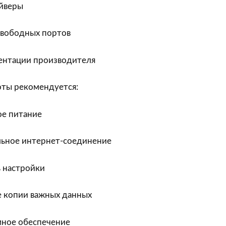
йверы
свободных портов
ентации производителя
оты рекомендуется:
е питание
льное интернет-соединение
ь настройки
е копии важных данных
ное обеспечение