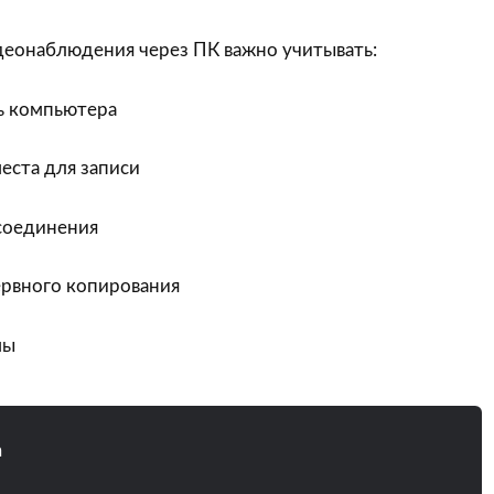
деонаблюдения через ПК важно учитывать:
ь компьютера
еста для записи
соединения
рвного копирования
мы
n