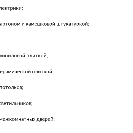
лектрики;
картоном и камешковой штукатуркой;
цвиниловой плиткой;
керамической плиткой;
потолков;
светильников;
 межкомнатных дверей;