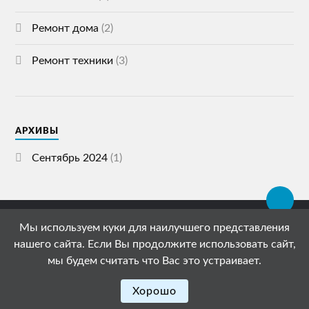
Ремонт дома
(2)
Ремонт техники
(3)
АРХИВЫ
Сентябрь 2024
(1)
Мы используем куки для наилучшего представления
© 2026
СПЕЦСТРОЙ ГАЗЕТА
нашего сайта. Если Вы продолжите использовать сайт,
АДРЕС: 119072, РОССИЯ, МОСКВА, УЛИЦА
мы будем считать что Вас это устраивает.
ЩЕПКИНА, 51/4С1
ТЕМА РАЗРАБОТАНА
ANDERS NORÉN
Хорошо